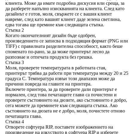
клиента. Може да имате подробна дискусия или среща, за
да разберете напълно изискванията на клиента. След като
дизайнът е готов, моля, свържете се с вашия клиент
навреме, след като вашият клиент даде зелена светлина,
едва тогава ще премине към следващата стъпка.
Стъпка 2
Когато окончателният дизайн бъде одобрен,
произведението се записва в подходящия формат (PNG или
TIFF) с правилната разделителна способност, както беше
споменато по-рано, за да може принтерът лесно да
разпознае и отпечата продукта без грешка.
Стъпка 3
Моля, проверете температурата в работната стая,
принтерът трябва да работи при температура между 20 и 25
градуса C. Температура извън този диапазон може да
причини повреда на главите на принтера.
Включете принтера, за да проверите дали принтерът е
нормален, след това печатащите глави са почистени и
проверете състоянието на дюзите, ако състоянието е добро,
сега можете да преминете към следващата стъпка. Ако
състоянието на дюзата не е добро, моля, почистете отново
печатащата глава.
Стъпка 4
Отворете софтуера RIP, поставете изображението на
произведение на изкуството в софтуера RIP и изберете