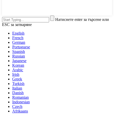
Натиснете enter за търсене или
ESC за затваряне
English
French
German
Portuguese
Spanish
Russian
Japanese
Korean
Arabic
Irish
Greek
Turkish
Italian
Danish
Romanian
Indonesian
Czech
Afrikaans