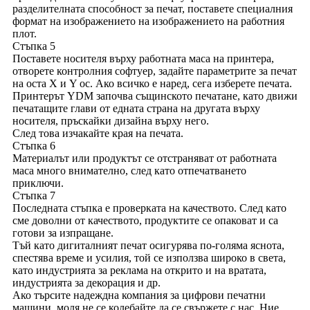
разделителната способност за печат, поставете специалния
формат на изображението на изображението на работния
плот.
Стъпка 5
Поставете носителя върху работната маса на принтера,
отворете контролния софтуер, задайте параметрите за печат
на оста X и Y ос. Ако всичко е наред, сега изберете печата.
Принтерът YDM започва същинското печатане, като движи
печатащите глави от едната страна на другата върху
носителя, пръскайки дизайна върху него.
След това изчакайте края на печата.
Стъпка 6
Материалът или продуктът се отстраняват от работната
маса много внимателно, след като отпечатването
приключи.
Стъпка 7
Последната стъпка е проверката на качеството. След като
сме доволни от качеството, продуктите се опаковат и са
готови за изпращане.
Тъй като дигиталният печат осигурява по-голяма яснота,
спестява време и усилия, той се използва широко в света,
като индустрията за реклама на открито и на вратата,
индустрията за декорация и др.
Ако търсите надеждна компания за цифрови печатни
машини, моля не се колебайте да се свържете с нас. Ние