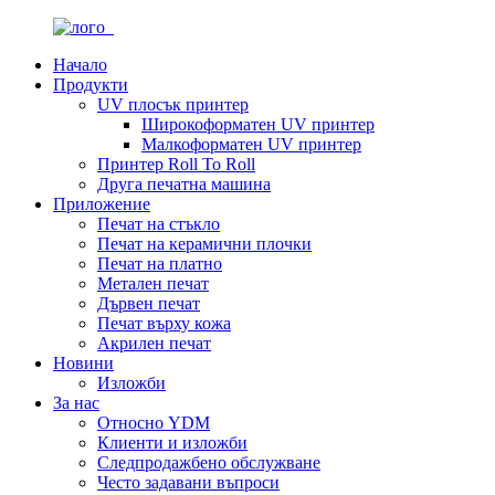
Начало
Продукти
UV плосък принтер
Широкоформатен UV принтер
Малкоформатен UV принтер
Принтер Roll To Roll
Друга печатна машина
Приложение
Печат на стъкло
Печат на керамични плочки
Печат на платно
Метален печат
Дървен печат
Печат върху кожа
Акрилен печат
Новини
Изложби
За нас
Относно YDM
Клиенти и изложби
Следпродажбено обслужване
Често задавани въпроси