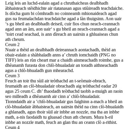
Leig leis an luchd-ealain agad a chruthaicheas dealbhadh
àbhaisteach stèidhichte air riatanasan agus stiùireadh teachdaiche.
Is dòcha gum bi còmhradh no coinneamh mhionaideach agad
gus na feumalachdan teachdaiche agad a làn thuigsinn. Aon uair
‘s gu bheil an dealbhadh deiseil, cuir fios chun neach-ceannach
agad ann an àm, aon uair‘ s gu bheil an neach-ceannach agad a
’toirt cead seachad, is ann dìreach an uairsin a ghluaiseas chun
ath cheum.
Ceum 2
Nuair a thèid an dealbhadh deireannach aontachadh, thèid an
obair-ealain a shàbhaladh anns a’ chruth iomchaidh (PNG no
TIFF) leis an rùn cheart mar a chaidh ainmeachadh roimhe, gus a
dhèanamh furasta don chlò-bhualadair an toradh aithneachadh
agus a chlò-bhualadh gun mhearachd.
Ceum 3
Feuch an toir thu sùil air teòthachd an t-seòmair-obrach,
feumaidh an clò-bhualadair obrachadh aig teòthachd eadar 20
agus 25 ceum C. dh’ fhaodadh teòthachd taobh a-muigh an raoin
seo milleadh a dhèanamh air cinn a’ chlò-bhualadair.
Tionndaidh air a ’chlò-bhualadair gus faighinn a-mach a bheil an
clò-bhualadair àbhaisteach, an uairsin thèid na cinn clò-bhualaidh
a ghlanadh, agus thoir sùil air inbhe an nozzle, ma tha an inbhe
math, a-nis faodaidh tu gluasad chun ath cheum. Mura h-eil
inbhe an nozzle math, feuch an glan thu an ceann clò a-rithist.
Ceum 4