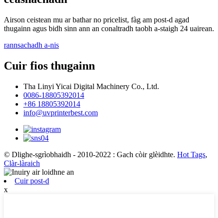
Airson ceistean mu ar bathar no pricelist, fàg am post-d agad
thugainn agus bidh sinn ann an conaltradh taobh a-staigh 24 uairean.
rannsachadh a-nis
Cuir fios thugainn
Tha Linyi Yicai Digital Machinery Co., Ltd.
0086-18805392014
+86 18805392014
info@uvprinterbest.com
© Dlighe-sgrìobhaidh - 2010-2022 : Gach còir glèidhte.
Hot Tags
,
Clàr-làraich
Cuir post-d
x