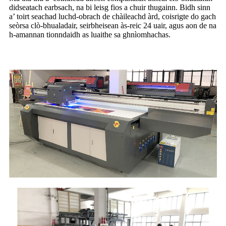
didseatach earbsach, na bi leisg fios a chuir thugainn. Bidh sinn
a’ toirt seachad luchd-obrach de chàileachd àrd, coisrigte do gach
seòrsa clò-bhualadair, seirbheisean às-reic 24 uair, agus aon de na
h-amannan tionndaidh as luaithe sa ghnìomhachas.