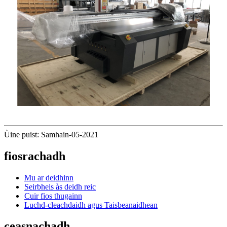
Ùine puist: Samhain-05-2021
fiosrachadh
Mu ar deidhinn
Seirbheis às deidh reic
Cuir fios thugainn
Luchd-cleachdaidh agus Taisbeanaidhean
ceasnachadh