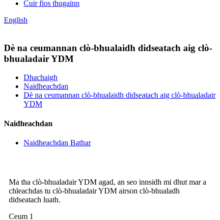
Cuir fios thugainn
English
Dè na ceumannan clò-bhualaidh didseatach aig clò-
bhualadair YDM
Dhachaigh
Naidheachdan
Dè na ceumannan clò-bhualaidh didseatach aig clò-bhualadair
YDM
Naidheachdan
Naidheachdan Bathar
Ma tha clò-bhualadair YDM agad, an seo innsidh mi dhut mar a
chleachdas tu clò-bhualadair YDM airson clò-bhualadh
didseatach luath.
Ceum 1