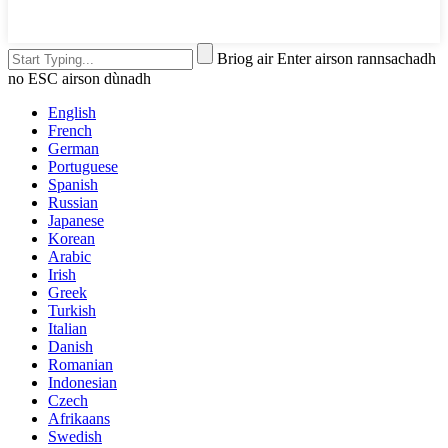
Briog air Enter airson rannsachadh
no ESC airson dùnadh
English
French
German
Portuguese
Spanish
Russian
Japanese
Korean
Arabic
Irish
Greek
Turkish
Italian
Danish
Romanian
Indonesian
Czech
Afrikaans
Swedish