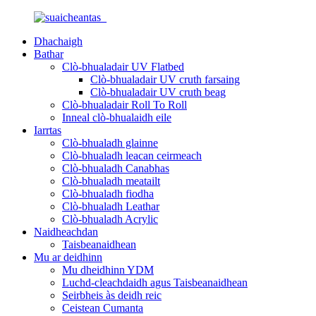
Dhachaigh
Bathar
Clò-bhualadair UV Flatbed
Clò-bhualadair UV cruth farsaing
Clò-bhualadair UV cruth beag
Clò-bhualadair Roll To Roll
Inneal clò-bhualaidh eile
Iarrtas
Clò-bhualadh glainne
Clò-bhualadh leacan ceirmeach
Clò-bhualadh Canabhas
Clò-bhualadh meatailt
Clò-bhualadh fiodha
Clò-bhualadh Leathar
Clò-bhualadh Acrylic
Naidheachdan
Taisbeanaidhean
Mu ar deidhinn
Mu dheidhinn YDM
Luchd-cleachdaidh agus Taisbeanaidhean
Seirbheis às deidh reic
Ceistean Cumanta