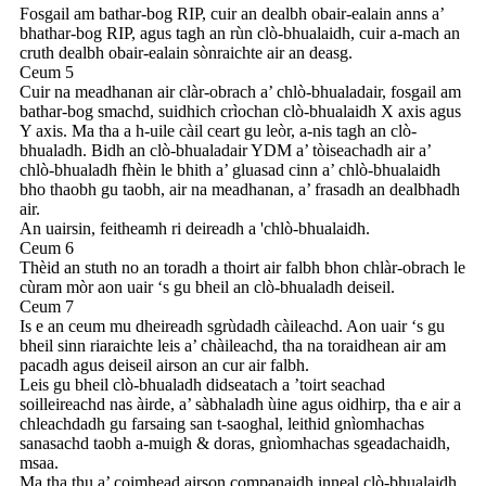
Fosgail am bathar-bog RIP, cuir an dealbh obair-ealain anns a’
bhathar-bog RIP, agus tagh an rùn clò-bhualaidh, cuir a-mach an
cruth dealbh obair-ealain sònraichte air an deasg.
Ceum 5
Cuir na meadhanan air clàr-obrach a’ chlò-bhualadair, fosgail am
bathar-bog smachd, suidhich crìochan clò-bhualaidh X axis agus
Y axis. Ma tha a h-uile càil ceart gu leòr, a-nis tagh an clò-
bhualadh. Bidh an clò-bhualadair YDM a’ tòiseachadh air a’
chlò-bhualadh fhèin le bhith a’ gluasad cinn a’ chlò-bhualaidh
bho thaobh gu taobh, air na meadhanan, a’ frasadh an dealbhadh
air.
An uairsin, feitheamh ri deireadh a 'chlò-bhualaidh.
Ceum 6
Thèid an stuth no an toradh a thoirt air falbh bhon chlàr-obrach le
cùram mòr aon uair ‘s gu bheil an clò-bhualadh deiseil.
Ceum 7
Is e an ceum mu dheireadh sgrùdadh càileachd. Aon uair ‘s gu
bheil sinn riaraichte leis a’ chàileachd, tha na toraidhean air am
pacadh agus deiseil airson an cur air falbh.
Leis gu bheil clò-bhualadh didseatach a ’toirt seachad
soilleireachd nas àirde, a’ sàbhaladh ùine agus oidhirp, tha e air a
chleachdadh gu farsaing san t-saoghal, leithid gnìomhachas
sanasachd taobh a-muigh & doras, gnìomhachas sgeadachaidh,
msaa.
Ma tha thu a’ coimhead airson companaidh inneal clò-bhualaidh