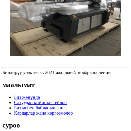
Билдирүү убактысы: 2021-жылдын 5-ноябрына чейин
маалымат
Биз жөнүндө
Сатуудан кийинки тейлөө
Биз менен байланышыңыз
Кардарлар жана көргөзмөлөр
суроо