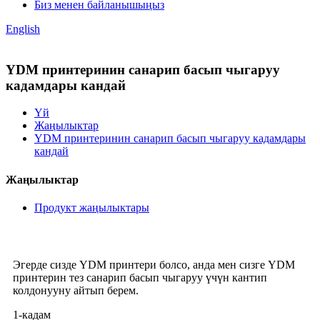
Биз менен байланышыңыз
English
YDM принтеринин санарип басып чыгаруу
кадамдары кандай
Үй
Жаңылыктар
YDM принтеринин санарип басып чыгаруу кадамдары
кандай
Жаңылыктар
Продукт жаңылыктары
Эгерде сизде YDM принтери болсо, анда мен сизге YDM
принтерин тез санарип басып чыгаруу үчүн кантип
колдонууну айтып берем.
1-кадам