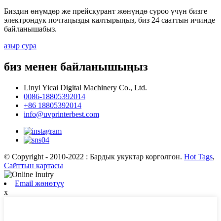
Биздин өнүмдөр же прейскурант жөнүндө суроо үчүн бизге
электрондук почтаңызды калтырыңыз, биз 24 сааттын ичинде
байланышабыз.
азыр сура
биз менен байланышыңыз
Linyi Yicai Digital Machinery Co., Ltd.
0086-18805392014
+86 18805392014
info@uvprinterbest.com
© Copyright - 2010-2022 : Бардык укуктар корголгон.
Hot Tags
,
Сайттын картасы
Email жөнөтүү
x