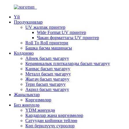
Үй
Продукциялар
UV жалпак принтер
Wide Format UV принтер
Чакан форматтагы UV принтер
Roll To Roll принтери
Башка басма машинасы
Колдонмо
Айнек басып чыгаруу
Керамикалык плиткаларды басып чыгаруу
Канвас басып чыгаруу
Металл басып чыгаруу
Жыгач басып чыгаруу
Тери басып чыгаруу
Акрил басып чыгаруу
Жаңылыктар
Көргөзмөлөр
Биз жөнүндө
YDM жөнүндө
Кардарлар жана көргөзмөлөр
Сатуудан кийинки тейлөө
Көп берилүүчү суроолор