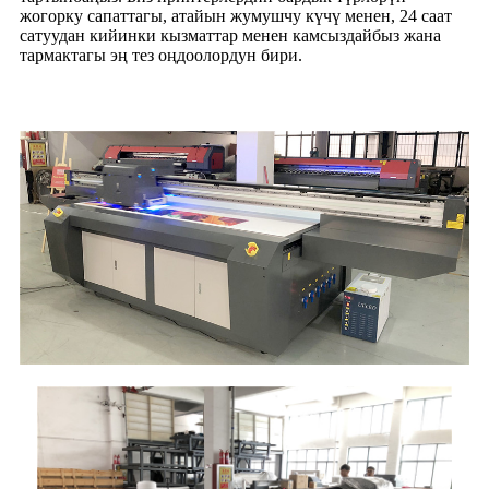
жогорку сапаттагы, атайын жумушчу күчү менен, 24 саат
сатуудан кийинки кызматтар менен камсыздайбыз жана
тармактагы эң тез оңдоолордун бири.