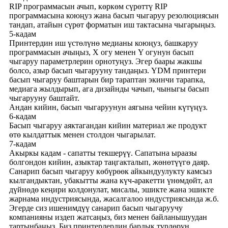
RIP программасын ачып, көркөм сүрөттү RIP
программасына коюңуз жана басып чыгаруу резолюциясын
тандап, атайын сүрөт форматын иш тактасына чыгарыңыз.
5-кадам
Принтердин иш үстөлүнө медианы коюңуз, башкаруу
программасын ачыңыз, X огу менен Y огунун басып
чыгаруу параметрлерин орнотуңуз. Эгер баары жакшы
болсо, азыр басып чыгарууну тандаңыз. YDM принтери
басып чыгаруу баштарын бир тараптан экинчи тарапка,
медиага жылдырып, ага дизайнды чачып, чыныгы басып
чыгарууну баштайт.
Андан кийин, басып чыгаруунун аягына чейин күтүңүз.
6-кадам
Басып чыгаруу аяктагандан кийин материал же продукт
өтө кылдаттык менен столдон чыгарылат.
7-кадам
Акыркы кадам - ​​сапатты текшерүү. Сапатына ыраазы
болгондон кийин, азыктар таңгакталып, жөнөтүүгө даяр.
Санарип басып чыгаруу көбүрөөк айкындуулукту камсыз
кылгандыктан, убакытты жана күч-аракетти үнөмдөйт, ал
дүйнөдө кеңири колдонулат, мисалы, эшикте жана эшикте
жарнама индустриясында, жасалгалоо индустриясында ж.б.
Эгерде сиз ишенимдүү санарип басып чыгаруучу
компанияны издеп жатсаңыз, биз менен байланышуудан
тартынбаңыз. Биз принтерлердин бардык түрлөрүн