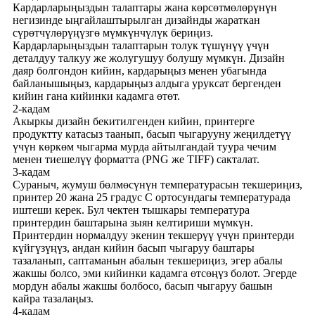
Кардарларыңыздын талаптары жана көрсөтмөлөрүнүн
негизинде ыңгайлаштырылган дизайнды жараткан
сүрөтчүлөрүңүзгө мүмкүнчүлүк бериңиз.
Кардарларыңыздын талаптарын толук түшүнүү үчүн
деталдуу талкуу же жолугушуу болушу мүмкүн. Дизайн
даяр болгондон кийин, кардарыңыз менен убагында
байланышыңыз, кардарыңыз алдыга уруксат бергенден
кийин гана кийинки кадамга өтөт.
2-кадам
Акыркы дизайн бекитилгенден кийин, принтерге
продуктту катасыз таанып, басып чыгарууну жеңилдетүү
үчүн көркөм чыгарма мурда айтылгандай туура чечим
менен тиешелүү форматта (PNG же TIFF) сакталат.
3-кадам
Сураныч, жумуш бөлмөсүнүн температурасын текшериңиз,
принтер 20 жана 25 градус C ортосундагы температурада
иштеши керек. Бул чектен тышкары температура
принтердин баштарына зыян келтириши мүмкүн.
Принтердин нормалдуу экенин текшерүү үчүн принтерди
күйгүзүңүз, андан кийин басып чыгаруу баштары
тазаланып, саптаманын абалын текшериңиз, эгер абалы
жакшы болсо, эми кийинки кадамга өтсөңүз болот. Эгерде
мордун абалы жакшы болбосо, басып чыгаруу башын
кайра тазалаңыз.
4-кадам