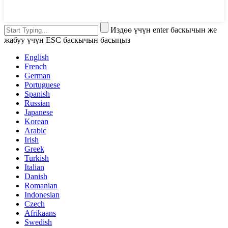
Издөө үчүн enter баскычын же
жабуу үчүн ESC баскычын басыңыз
English
French
German
Portuguese
Spanish
Russian
Japanese
Korean
Arabic
Irish
Greek
Turkish
Italian
Danish
Romanian
Indonesian
Czech
Afrikaans
Swedish