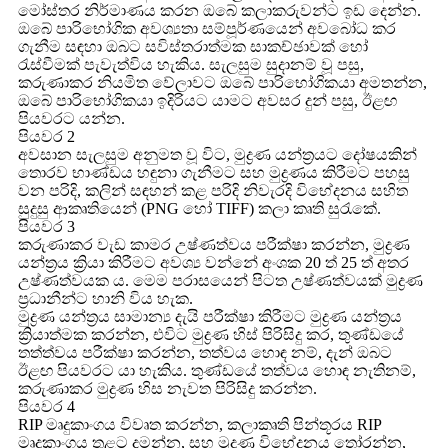
මෝස්තර නිර්මාණය කරන ඔබේ කලාකරුවන්ට ඉඩ දෙන්න.
ඔබේ පාරිභෝගික අවශ්‍යතා සම්පූර්ණයෙන් අවබෝධ කර
ගැනීම සඳහා ඔබට සවිස්තරාත්මක සාකච්ඡාවක් හෝ
රැස්වීමක් පැවැත්විය හැකිය. සැලසුම සුදානම් වූ පසු,
කරුණාකර නියමිත වේලාවට ඔබේ පාරිභෝගිකයා අමතන්න,
ඔබේ පාරිභෝගිකයා ඉදිරියට යාමට අවසර දුන් පසු, ඊළඟ
පියවරට යන්න.
පියවර 2
අවසාන සැලසුම අනුමත වූ විට, මුද්‍රණ යන්ත්‍රයට දෝෂයකින්
තොරව භාණ්ඩය හඳුනා ගැනීමට සහ මුද්‍රණය කිරීමට පහසු
වන පරිදි, කලින් සඳහන් කළ පරිදි නිවැරදි විභේදනය සහිත
සුදුසු ආකෘතියෙන් (PNG හෝ TIFF) කලා කෘති සුරැකේ.
පියවර 3
කරුණාකර වැඩ කාමර උෂ්ණත්වය පරීක්ෂා කරන්න, මුද්‍රණ
යන්ත්‍රය ක්‍රියා කිරීමට අවශ්‍ය වන්නේ අංශක 20 ත් 25 ත් අතර
උෂ්ණත්වයක ය. මෙම පරාසයෙන් පිටත උෂ්ණත්වයක් මුද්‍රණ
ප්‍රධානීන්ට හානි විය හැක.
මුද්‍රණ යන්ත්‍රය සාමාන්‍ය දැයි පරීක්ෂා කිරීමට මුද්‍රණ යන්ත්‍රය
ක්‍රියාත්මක කරන්න, එවිට මුද්‍රණ හිස් පිරිසිදු කර, තුණ්ඩයේ
තත්ත්වය පරීක්ෂා කරන්න, තත්වය හොඳ නම්, දැන් ඔබට
ඊළඟ පියවරට යා හැකිය. තුණ්ඩයේ තත්වය හොඳ නැතිනම්,
කරුණාකර මුද්‍රණ හිස නැවත පිරිසිදු කරන්න.
පියවර 4
RIP මෘදුකාංගය විවෘත කරන්න, කලාකෘති පින්තූරය RIP
මෘදුකාංගය තුළට දමන්න, සහ මුද්‍රණ විභේදනය තෝරන්න,