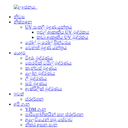
නිවස
නිෂ්පාදන
UV පැතලි මුද්‍රණ යන්ත්‍රය
පුළුල් ආකෘතිය UV මුද්රකය
කුඩා ආකෘතිය UV මුද්රකය
රෝල් ටු රෝල් ප්‍රින්ටරය
වෙනත් මුද්‍රණ යන්ත්‍රය
යෙදුම
වීදුරු මුද්රණය
සෙරමික් ටයිල් මුද්රණය
කැන්වස් මුද්‍රණය
ලෝහ මුද්රණය
ලී මුද්රණය
සම් මුද්‍රණය
ඇක්රිලික් මුද්රණය
පුවත්
ප්රදර්ශන
අපි ගැන
YDM ගැන
පාරිභෝගිකයින් සහ ප්රදර්ශන
අලෙවියෙන් පසු සේවාව
නිතර අසන පැන