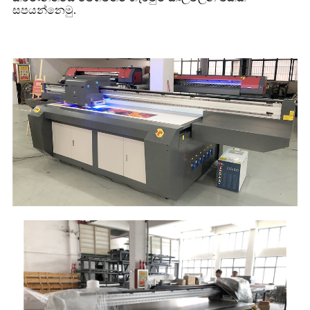
සපයන්නෙමු.