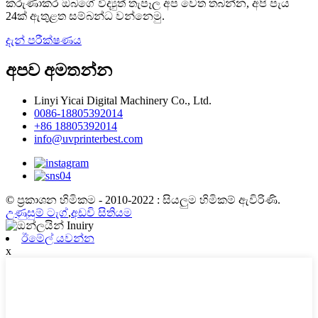
කරුණාකර ඔබගේ විද්‍යුත් තැපෑල අප වෙත තබන්න, අපි පැය
24ක් ඇතුළත සම්බන්ධ වන්නෙමු.
දැන් පරීක්ෂණය
අපව අමතන්න
Linyi Yicai Digital Machinery Co., Ltd.
0086-18805392014
+86 18805392014
info@uvprinterbest.com
© ප්‍රකාශන හිමිකම - 2010-2022 : සියලුම හිමිකම් ඇවිරිණි.
උණුසුම් ටැග්
,
අඩවි සිතියම
ඊමේල් යවන්න
x