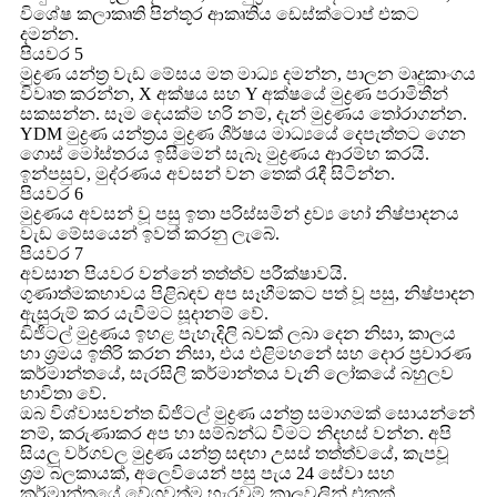
විශේෂ කලාකෘති පින්තූර ආකෘතිය ඩෙස්ක්ටොප් එකට
දමන්න.
පියවර 5
මුද්‍රණ යන්ත්‍ර වැඩ මේසය මත මාධ්‍ය දමන්න, පාලන මෘදුකාංගය
විවෘත කරන්න, X අක්ෂය සහ Y අක්ෂයේ මුද්‍රණ පරාමිතීන්
සකසන්න. සෑම දෙයක්ම හරි නම්, දැන් මුද්‍රණය තෝරාගන්න.
YDM මුද්‍රණ යන්ත්‍රය මුද්‍රණ ශීර්ෂය මාධ්‍යයේ දෙපැත්තට ගෙන
ගොස් මෝස්තරය ඉසීමෙන් සැබෑ මුද්‍රණය ආරම්භ කරයි.
ඉන්පසුව, මුද්රණය අවසන් වන තෙක් රැඳී සිටින්න.
පියවර 6
මුද්‍රණය අවසන් වූ පසු ඉතා පරිස්සමින් ද්‍රව්‍ය හෝ නිෂ්පාදනය
වැඩ මේසයෙන් ඉවත් කරනු ලැබේ.
පියවර 7
අවසාන පියවර වන්නේ තත්ත්ව පරීක්ෂාවයි.
ගුණාත්මකභාවය පිළිබඳව අප සෑහීමකට පත් වූ පසු, නිෂ්පාදන
ඇසුරුම් කර යැවීමට සූදානම් වේ.
ඩිජිටල් මුද්‍රණය ඉහළ පැහැදිලි බවක් ලබා දෙන නිසා, කාලය
හා ශ්‍රමය ඉතිරි කරන නිසා, එය එළිමහනේ සහ දොර ප්‍රචාරණ
කර්මාන්තයේ, සැරසිලි කර්මාන්තය වැනි ලෝකයේ බහුලව
භාවිතා වේ.
ඔබ විශ්වාසවන්ත ඩිජිටල් මුද්‍රණ යන්ත්‍ර සමාගමක් සොයන්නේ
නම්, කරුණාකර අප හා සම්බන්ධ වීමට නිදහස් වන්න. අපි
සියලු වර්ගවල මුද්‍රණ යන්ත්‍ර සඳහා උසස් තත්ත්වයේ, කැපවූ
ශ්‍රම බලකායක්, අලෙවියෙන් පසු පැය 24 සේවා සහ
කර්මාන්තයේ වේගවත්ම හැරවුම් කාලවලින් එකක්