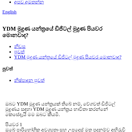
අපව අමතන්න
English
YDM මුද්‍රණ යන්ත්‍රයේ ඩිජිටල් මුද්‍රණ පියවර
මොනවාද?
නිවස
පුවත්
YDM මුද්‍රණ යන්ත්‍රයේ ඩිජිටල් මුද්‍රණ පියවර මොනවාද?
පුවත්
නිෂ්පාදන පුවත්
ඔබට YDM මුද්‍රණ යන්ත්‍රයක් තිබේ නම්, වේගවත් ඩිජිටල්
මුද්‍රණය සඳහා YDM මුද්‍රණ යන්ත්‍රය භාවිතා කරන්නේ
කෙසේදැයි මම ඔබට කියමි.
පියවර 1
ඔබේ පාරිභෝගික අවශ්‍යතා සහ උපදෙස් මත පදනම්ව අභිරුචි