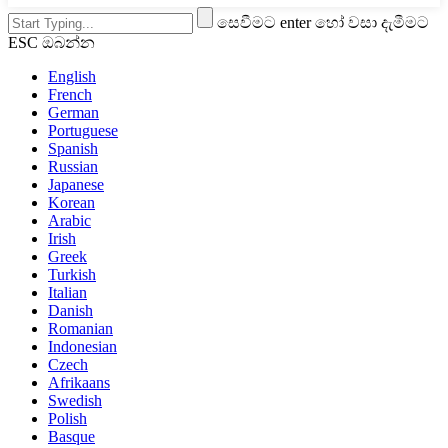
සෙවීමට enter හෝ වසා දැමීමට
ESC ඔබන්න
English
French
German
Portuguese
Spanish
Russian
Japanese
Korean
Arabic
Irish
Greek
Turkish
Italian
Danish
Romanian
Indonesian
Czech
Afrikaans
Swedish
Polish
Basque