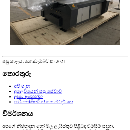
පසු කාලය: නොවැම්බර්-05-2021
තොරතුරු
අපි ගැන
අලෙවියෙන් පසු සේවාව
අපව අමතන්න
පාරිභෝගිකයින් සහ ප්රදර්ශන
විමර්ශනය
අපගේ නිෂ්පාදන හෝ මිල ලැයිස්තුව පිළිබඳ විමසීම් සඳහා,