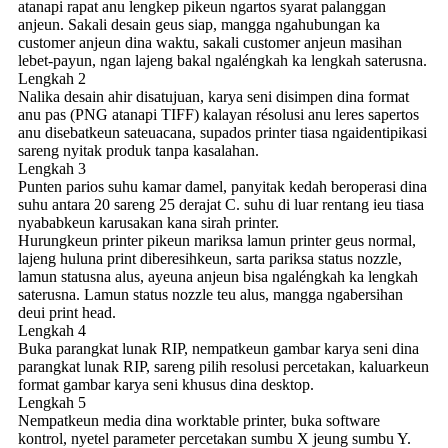
atanapi rapat anu lengkep pikeun ngartos syarat palanggan
anjeun. Sakali desain geus siap, mangga ngahubungan ka
customer anjeun dina waktu, sakali customer anjeun masihan
lebet-payun, ngan lajeng bakal ngaléngkah ka lengkah saterusna.
Lengkah 2
Nalika desain ahir disatujuan, karya seni disimpen dina format
anu pas (PNG atanapi TIFF) kalayan résolusi anu leres sapertos
anu disebatkeun sateuacana, supados printer tiasa ngaidentipikasi
sareng nyitak produk tanpa kasalahan.
Lengkah 3
Punten parios suhu kamar damel, panyitak kedah beroperasi dina
suhu antara 20 sareng 25 derajat C. suhu di luar rentang ieu tiasa
nyababkeun karusakan kana sirah printer.
Hurungkeun printer pikeun mariksa lamun printer geus normal,
lajeng huluna print diberesihkeun, sarta pariksa status nozzle,
lamun statusna alus, ayeuna anjeun bisa ngaléngkah ka lengkah
saterusna. Lamun status nozzle teu alus, mangga ngabersihan
deui print head.
Lengkah 4
Buka parangkat lunak RIP, nempatkeun gambar karya seni dina
parangkat lunak RIP, sareng pilih resolusi percetakan, kaluarkeun
format gambar karya seni khusus dina desktop.
Lengkah 5
Nempatkeun media dina worktable printer, buka software
kontrol, nyetel parameter percetakan sumbu X jeung sumbu Y.