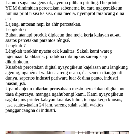
Lamun sagalana geus ok, ayeuna pilihan printing.The printer
YDM dimimitian percetakan sabenerna ku cara ngagerakkeun
huluna print ti sisi ka sisi, dina media, nyemprot rarancang dina
eta.
Lajeng, antosan nepi ka ahir percetakan.
Lengkah 6
Bahan atanapi produk dipiceun tina meja kerja kalayan ati-ati
saatos percetakan parantos réngsé.
Lengkah 7
Léngkah terakhir nyaéta cek kualitas. Sakali kami wareg
ngeunaan kualitasna, produkna dibungkus sareng siap
dikirimkeun.
Kusabab percetakan digital nyayogikeun kajelasan anu langkung
ageung, ngahémat waktos sareng usaha, éta seueur dianggo di
dunya, sapertos industri pariwara luar & dina panto, industri
hiasan, jsb.
Upami anjeun milarian perusahaan mesin percetakan digital anu
tiasa dipercaya, mangga ngahubungi kami. Kami nyayogikeun
sagala jinis printer kalayan kualitas luhur, tenaga kerja khusus,
jasa saatos-jualan 24 jam, sareng salah sahiji waktos
panggancangna di industri.