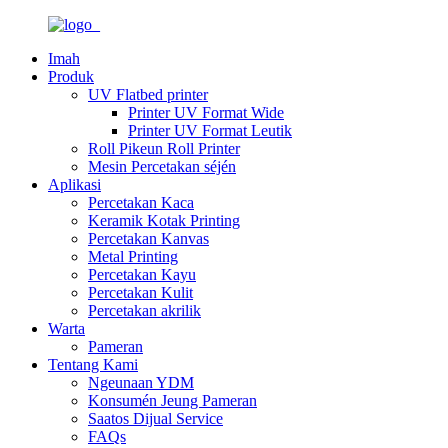
Imah
Produk
UV Flatbed printer
Printer UV Format Wide
Printer UV Format Leutik
Roll Pikeun Roll Printer
Mesin Percetakan séjén
Aplikasi
Percetakan Kaca
Keramik Kotak Printing
Percetakan Kanvas
Metal Printing
Percetakan Kayu
Percetakan Kulit
Percetakan akrilik
Warta
Pameran
Tentang Kami
Ngeunaan YDM
Konsumén Jeung Pameran
Saatos Dijual Service
FAQs