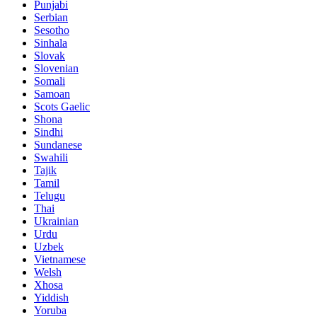
Punjabi
Serbian
Sesotho
Sinhala
Slovak
Slovenian
Somali
Samoan
Scots Gaelic
Shona
Sindhi
Sundanese
Swahili
Tajik
Tamil
Telugu
Thai
Ukrainian
Urdu
Uzbek
Vietnamese
Welsh
Xhosa
Yiddish
Yoruba