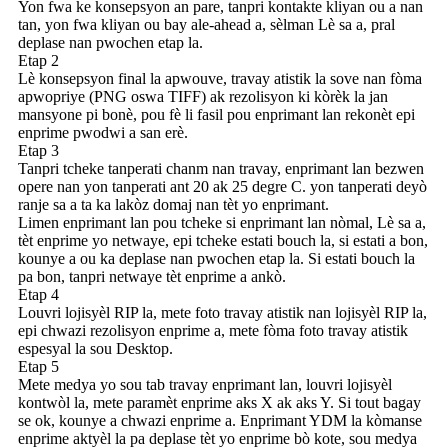
Yon fwa ke konsepsyon an pare, tanpri kontakte kliyan ou a nan
tan, yon fwa kliyan ou bay ale-ahead a, sèlman Lè sa a, pral
deplase nan pwochen etap la.
Etap 2
Lè konsepsyon final la apwouve, travay atistik la sove nan fòma
apwopriye (PNG oswa TIFF) ak rezolisyon ki kòrèk la jan
mansyone pi bonè, pou fè li fasil pou enprimant lan rekonèt epi
enprime pwodwi a san erè.
Etap 3
Tanpri tcheke tanperati chanm nan travay, enprimant lan bezwen
opere nan yon tanperati ant 20 ak 25 degre C. yon tanperati deyò
ranje sa a ta ka lakòz domaj nan tèt yo enprimant.
Limen enprimant lan pou tcheke si enprimant lan nòmal, Lè sa a,
tèt enprime yo netwaye, epi tcheke estati bouch la, si estati a bon,
kounye a ou ka deplase nan pwochen etap la. Si estati bouch la
pa bon, tanpri netwaye tèt enprime a ankò.
Etap 4
Louvri lojisyèl RIP la, mete foto travay atistik nan lojisyèl RIP la,
epi chwazi rezolisyon enprime a, mete fòma foto travay atistik
espesyal la sou Desktop.
Etap 5
Mete medya yo sou tab travay enprimant lan, louvri lojisyèl
kontwòl la, mete paramèt enprime aks X ak aks Y. Si tout bagay
se ok, kounye a chwazi enprime a. Enprimant YDM la kòmanse
enprime aktyèl la pa deplase tèt yo enprime bò kote, sou medya