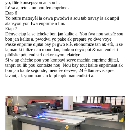
yo, flite konsepsyon an sou li.
Lè sa a, rete tann pou fen enprime a.
Etap 6
Yo retire materyèl la oswa pwodwi a sou tab travay la ak anpil
atansyon yon fwa enprime a fini.
Etap 7
Dènye etap la se tcheke bon jan kalite a. Yon fwa nou satisfè sou
bon jan kalite a, pwodwi yo pake ak prepare yo dwe voye.
Paske enprime dijital bay pi gwo klè, ekonomize tan ak efò, li se
lajman ki itilize nan mond lan, tankou deyò pòt & nan endistri
piblisite pòt, endistri dekorasyon, elatriye.
Si w ap chèche pou yon konpayi serye machin enprime dijital,
tanpri ou lib pou kontakte nou. Nou bay tout kalite enprimant ak
bon jan kalite segondè, mendèv devwe, 24 èdtan sèvis apre-
lavant, ak youn nan tan ki pi rapid nan endistri a.