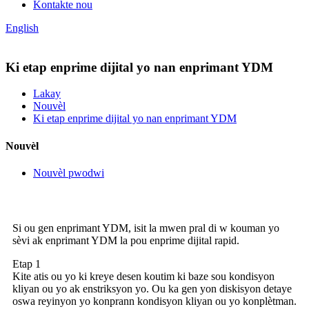
Kontakte nou
English
Ki etap enprime dijital yo nan enprimant YDM
Lakay
Nouvèl
Ki etap enprime dijital yo nan enprimant YDM
Nouvèl
Nouvèl pwodwi
Si ou gen enprimant YDM, isit la mwen pral di w kouman yo
sèvi ak enprimant YDM la pou enprime dijital rapid.
Etap 1
Kite atis ou yo ki kreye desen koutim ki baze sou kondisyon
kliyan ou yo ak enstriksyon yo. Ou ka gen yon diskisyon detaye
oswa reyinyon yo konprann kondisyon kliyan ou yo konplètman.