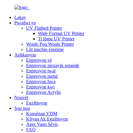
Lakay
Pwodwi yo
UV Flatbed Printer
Wide Format UV Printer
Ti fòma UV Printer
Woule Pou Woule Printer
Lòt machin enprime
Aplikasyon
Enpresyon vè
Enpresyon mozayik seramik
Enpresyon twal
Enpresyon metal
Enpresyon bwa
Enpresyon kwi
Enpresyon Acrylic
Nouvèl
Egzibisyon
Sou nou
Konsènan YDM
Kliyan Ak Egzibisyon
Apre Vann Sèvis
FAQ