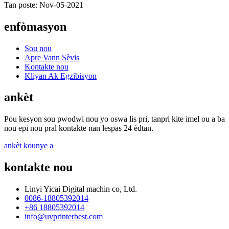
Tan poste: Nov-05-2021
enfòmasyon
Sou nou
Apre Vann Sèvis
Kontakte nou
Kliyan Ak Egzibisyon
ankèt
Pou kesyon sou pwodwi nou yo oswa lis pri, tanpri kite imel ou a ba
nou epi nou pral kontakte nan lespas 24 èdtan.
ankèt kounye a
kontakte nou
Linyi Yicai Digital machin co, Ltd.
0086-18805392014
+86 18805392014
info@uvprinterbest.com