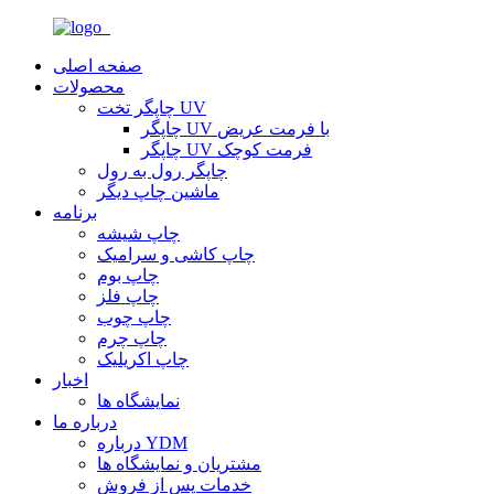
صفحه اصلی
محصولات
چاپگر تخت UV
چاپگر UV با فرمت عریض
چاپگر UV فرمت کوچک
چاپگر رول به رول
ماشین چاپ دیگر
برنامه
چاپ شیشه
چاپ کاشی و سرامیک
چاپ بوم
چاپ فلز
چاپ چوب
چاپ چرم
چاپ اکریلیک
اخبار
نمایشگاه ها
درباره ما
درباره YDM
مشتریان و نمایشگاه ها
خدمات پس از فروش