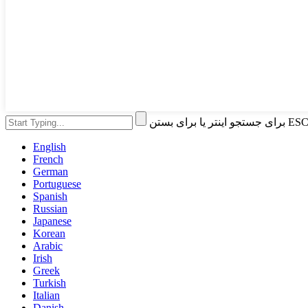
English
French
German
Portuguese
Spanish
Russian
Japanese
Korean
Arabic
Irish
Greek
Turkish
Italian
Danish