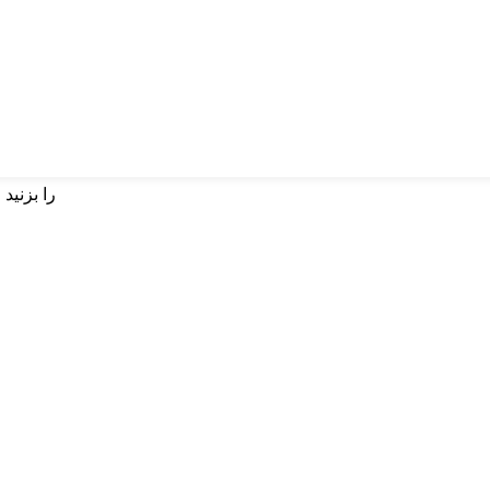
برای جستجو اینتر یا برای بستن ESC را بزنید