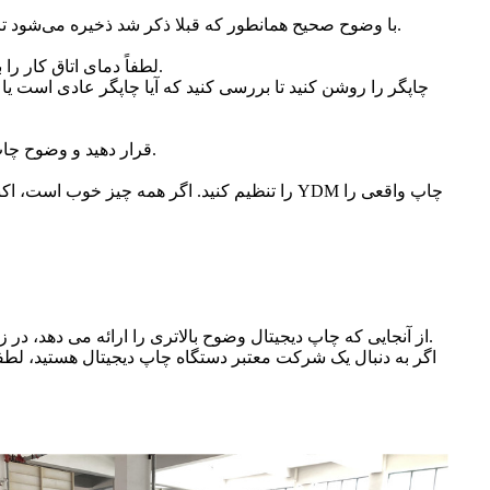
هنگامی که طرح نهایی تایید شد، اثر هنری در فرمت مناسب (PNG یا TIFF) با وضوح صحیح همانطور که قبلا ذکر شد ذخیره می‌شود تا چاپگر بتواند محصول را بدون خطا تشخیص دهد و چاپ کند.
لطفاً دمای اتاق کار را بررسی کنید، چاپگر باید در دمای بین 20 تا 25 درجه سانتیگراد کار کند. دمای خارج از این محدوده می تواند به هدهای چاپگر آسیب برساند.
چاپگر را روشن کنید تا بررسی کنید که آیا چاپگر عادی است 
نرم افزار RIP را باز کنید، عکس اثر هنری را در نرم افزار RIP قرار دهید و وضوح چاپ را انتخاب کنید، فرمت تصویر اثر هنری ویژه را روی دسکتاپ قرار دهید.
از آنجایی که چاپ دیجیتال وضوح بالاتری را ارائه می دهد، در زمان و تلاش صرفه جویی می کند، به طور گسترده ای در جهان استفاده می شود، مانند صنعت تبلیغات درب، صنعت دکوراسیون و غیره.