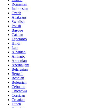
Romanian
Indonesian
Czech
Afrikaans
Swedish
Polish
Basque
Catalan
Esperanto
Hindi
Lao
Albanian
Amharic
Armenian
Azerbaijani
Belarusian
Bengali
Bosnian
Bulgarian
Cebuano
Chichewa
Corsican
Croatian
Dutch