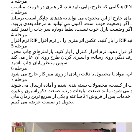
مرحله 2
مرحله 3
، اگر وضعیت خوب است، اکنون می توانید به مرحله بعدی بروید.
مرحله 4
مرحله 5
 را باز کنید، پارامترهای چاپ محور X و محور Y را تنظیم کنید. اگر همه چیز خوب است، اکنون چاپ را انتخاب کنید. چاپگر YDM چاپ واقعی را
سپس منتظر پایان چاپ باشید.
مرحله 6
مرحله 7
اگر به دنبال یک شرکت معتبر دستگاه چاپ دیجیتال هستید، لطفا با ما تماس بگیرید. ما انواع پرینترها را با کیفیت بالا، نیروی کار متعهد، خدمات پس از فروش 24 ساعته و یکی از سریع ترین زمان های
تحویل در صنعت عرضه می کنیم.